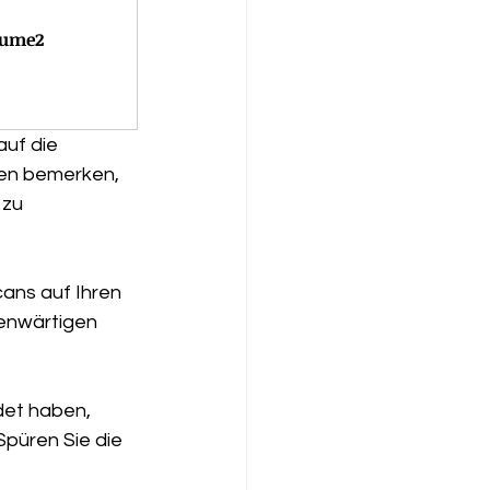
lume2
uf die 
en bemerken, 
 zu 
ns auf Ihren 
genwärtigen 
et haben, 
püren Sie die 