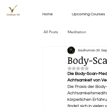
Home
Upcoming Courses
All Posts
Meditation
Soulhuman
30. Sep
Body-Sca
Mit NaN von 5 Ster
Die Body-Scan-Medit
Achtsamkeit von Ved
Die Praxis der Body-
Achtsamkeitsmeditati
körperlichen Erfahr
findet sich in viele