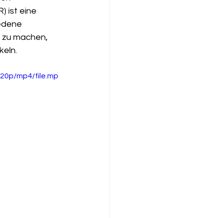
 ist eine 
edene 
 zu machen, 
keln.
20p/mp4/file.mp