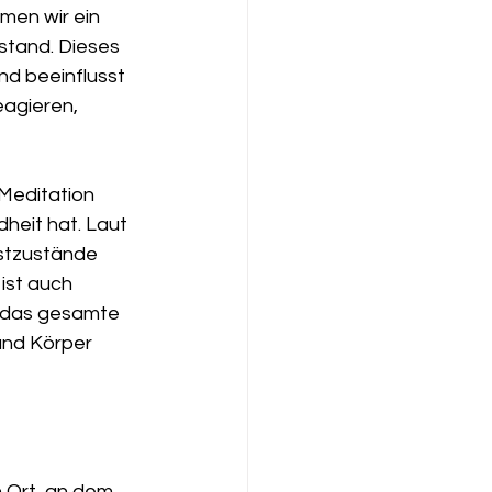
men wir ein 
stand. Dieses 
nd beeinflusst 
eagieren, 
Meditation 
heit hat. Laut 
stzustände 
ist auch 
d das gesamte 
und Körper 
 Ort, an dem 