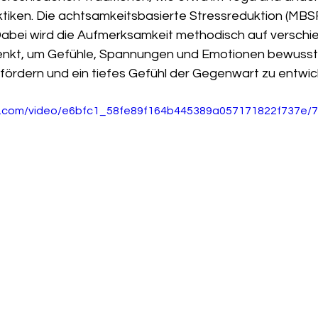
tiken. Die achtsamkeitsbasierte Stressreduktion (MBSR)
 Dabei wird die Aufmerksamkeit methodisch auf verschi
enkt, um Gefühle, Spannungen und Emotionen bewusst
fördern und ein tiefes Gefühl der Gegenwart zu entwic
tic.com/video/e6bfc1_58fe89f164b445389a057171822f737e/7