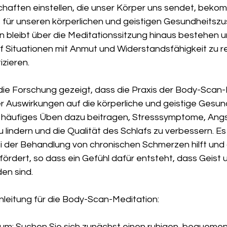
chaften einstellen, die unser Körper uns sendet, bekom
s für unseren körperlichen und geistigen Gesundheitszu
 bleibt über die Meditationssitzung hinaus bestehen u
uf Situationen mit Anmut und Widerstandsfähigkeit zu r
izieren.
die Forschung gezeigt, dass die Praxis der Body-Scan-
ver Auswirkungen auf die körperliche und geistige Gesund
 häufiges Üben dazu beitragen, Stresssymptome, Ang
lindern und die Qualität des Schlafs zu verbessern. Es 
i der Behandlung von chronischen Schmerzen hilft un
ördert, so dass ein Gefühl dafür entsteht, dass Geist 
en sind.
Anleitung für die Body-Scan-Meditation:
gtum: Suchen Sie sich zunächst einen ruhigen, bequemen