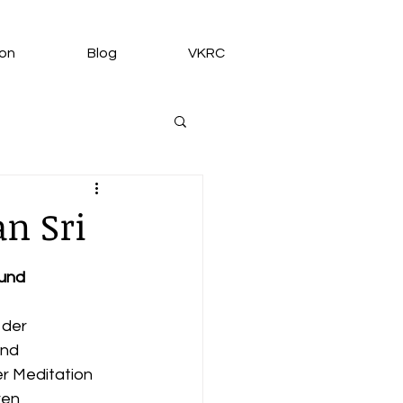
ion
Blog
VKRC
n Sri
und 
 der 
und 
r Meditation 
ren 