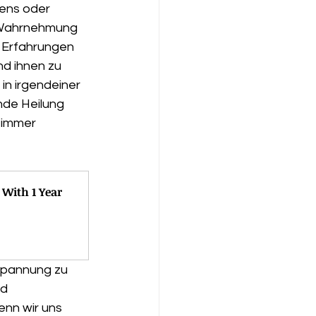
ens oder 
 Wahrnehmung 
e Erfahrungen 
d ihnen zu 
in irgendeiner 
nde Heilung 
 immer 
With 1 Year 
spannung zu 
d 
nn wir uns 