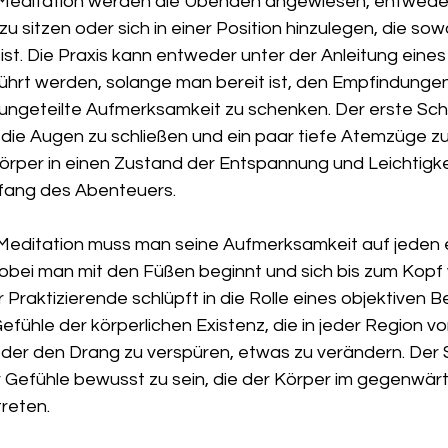
Meditation werden die Übenden angewiesen, entweder 
u sitzen oder sich in einer Position hinzulegen, die so
st. Die Praxis kann entweder unter der Anleitung eines 
ührt werden, solange man bereit ist, den Empfindungen,
 ungeteilte Aufmerksamkeit zu schenken. Der erste Schr
t die Augen zu schließen und ein paar tiefe Atemzüge z
per in einen Zustand der Entspannung und Leichtigkei
Anfang des Abenteuers.
Meditation muss man seine Aufmerksamkeit auf jeden e
wobei man mit den Füßen beginnt und sich bis zum Kopf 
Praktizierende schlüpft in die Rolle eines objektiven 
efühle der körperlichen Existenz, die in jeder Region vo
oder den Drang zu verspüren, etwas zu verändern. Der
der Gefühle bewusst zu sein, die der Körper im gegenwä
treten.