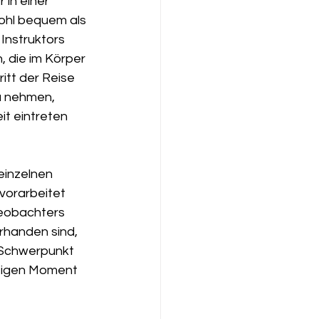
in einer 
wohl bequem als 
Instruktors 
 die im Körper 
itt der Reise 
u nehmen, 
t eintreten 
inzelnen 
vorarbeitet 
Beobachters 
rhanden sind, 
 Schwerpunkt 
rtigen Moment 