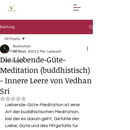
Beitrag
All Posts
Soulhuman
All Posts
25. Sept. 2023
2 Min. Lesezeit
Die Liebende-Güte-
Meditation
Meditation (buddhistisch)
- Innere Leere von Vedhan
Sri
Mit NaN von 5 Sternen bewertet.
Liebende-Güte-Meditation ist eine 
Art der buddhistischen Meditation, 
bei der es darum geht, Gefühle der 
Liebe, Güte und des Mitgefühls für 