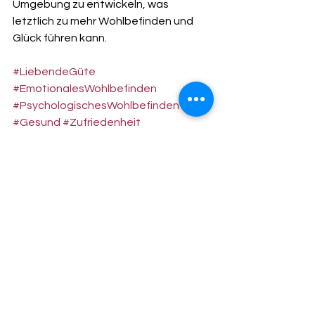
Umgebung zu entwickeln, was 
letztlich zu mehr Wohlbefinden und 
Glück führen kann.
#LiebendeGüte
#EmotionalesWohlbefinden
#PsychologischesWohlbefinden
#Gesund
#Zufriedenheit
Meditationstechniken
Meditation
Buddhismus
loving kindness
Wellbeing
Mental health
Emotional wellbeing
Openness
Meditation
Alle ansehen
Aktuelle Beiträge